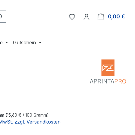
Du hast 0 Produkte auf 
0,00 €
Ware
ne
Gutschein
eis:
amm
(15,60 € / 100 Gramm)
. MwSt. zzgl. Versandkosten