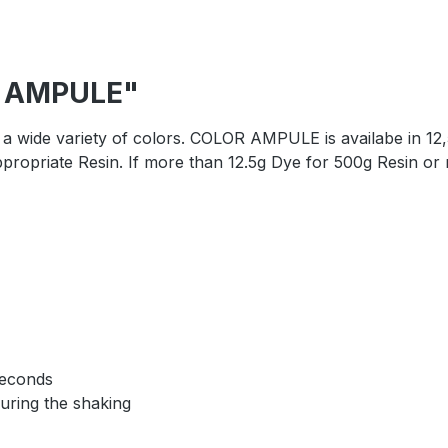
R AMPULE"
 wide variety of colors. COLOR AMPULE is availabe in 12,
opriate Resin. If more than 12.5g Dye for 500g Resin or mo
seconds
during the shaking