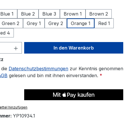
ählen
Blue 1
Blue 2
Blue 3
Brown 1
Brown 2
Green 2
Grey 1
Grey 2
Orange 1
Red 1
ed 4
 Anzahl: Gib den gewünschten Wert ein 
In den Warenkorb
tz
 die
Datenschutzbestimmungen
zur Kenntnis genommen
AGB
gelesen und bin mit ihnen einverstanden.
*
ttel hinzufügen
mmer:
YP10934.1