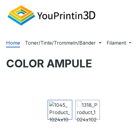
m Hauptinhalt springen
Zur Suche springen
Zur Hauptnavigation springen
Home
Toner/Tinte/Trommeln/Bänder
Filament
COLOR AMPULE
Bildergalerie überspringen