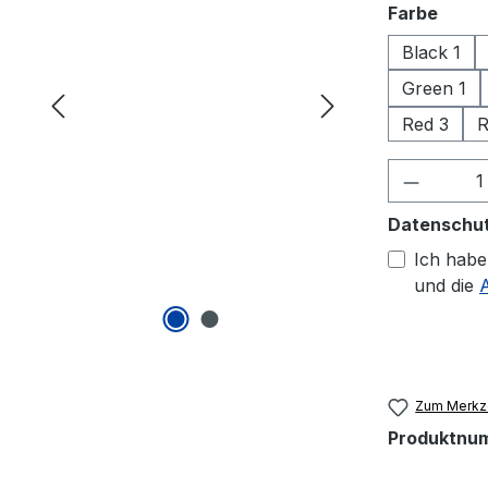
ausw
Farbe
Black 1
Green 1
Red 3
R
Produkt
Datenschu
Ich habe
und die
Zum Merkze
Produktnu