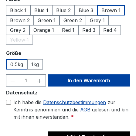
Black 1
Blue 1
Blue 2
Blue 3
Brown 1
Brown 2
Green 1
Green 2
Grey 1
Grey 2
Orange 1
Red 1
Red 3
Red 4
Yellow 1
(Diese Option ist zurzeit nicht verfügbar.)
auswählen
Größe
0,5kg
1kg
Produkt Anzahl: Gib den gewünschten We
In den Warenkorb
Datenschutz
Ich habe die
Datenschutzbestimmungen
zur
Kenntnis genommen und die
AGB
gelesen und bin
mit ihnen einverstanden.
*