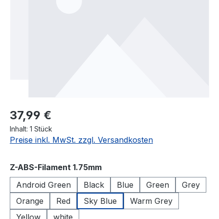
Regulärer Preis:
37,99 €
Inhalt:
1 Stück
Preise inkl. MwSt. zzgl. Versandkosten
auswählen
Z-ABS-Filament 1.75mm
Android Green
Black
Blue
Green
Grey
Orange
Red
Sky Blue
Warm Grey
Yellow
white