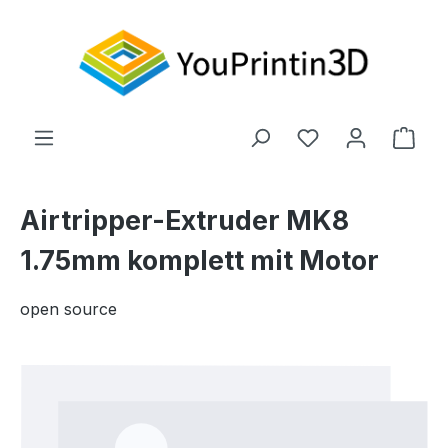
Zum Hauptinhalt springen
Du hast 0 Produ
Ware
Airtripper-Extruder MK8
1.75mm komplett mit Motor
open source
Bildergalerie überspringen