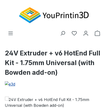
Zum Hauptinhalt springen
Du hast 0 Produ
Ware
24V Extruder + v6 HotEnd Full
Kit - 1.75mm Universal (with
Bowden add-on)
Bildergalerie überspringen