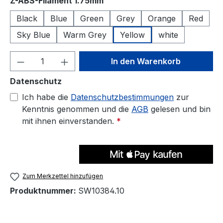
auswählen
Z-ABS-Filament 1.75mm
Black
Blue
Green
Grey
Orange
Red
Sky Blue
Warm Grey
Yellow
white
Produkt Anzahl: Gib den gewünschten We
In den Warenkorb
Datenschutz
Ich habe die
Datenschutzbestimmungen
zur
Kenntnis genommen und die
AGB
gelesen und bin
mit ihnen einverstanden.
*
Zum Merkzettel hinzufügen
Produktnummer:
SW10384.10