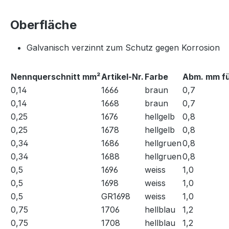
Oberfläche
Galvanisch verzinnt zum Schutz gegen Ko
Nennquerschnitt mm²
Artikel-Nr.
Farbe
Abm. mm fü
0,14
1666
braun
0,7
0,14
1668
braun
0,7
0,25
1676
hellgelb
0,8
0,25
1678
hellgelb
0,8
0,34
1686
hellgruen
0,8
0,34
1688
hellgruen
0,8
0,5
1696
weiss
1,0
0,5
1698
weiss
1,0
0,5
GR1698
weiss
1,0
0,75
1706
hellblau
1,2
0,75
1708
hellblau
1,2