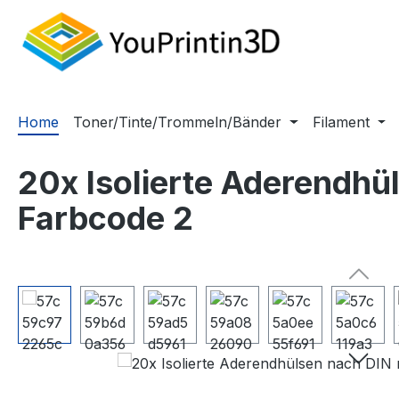
m Hauptinhalt springen
Zur Suche springen
Zur Hauptnavigation springen
Home
Toner/Tinte/Trommeln/Bänder
Filament
20x Isolierte Aderendhü
Farbcode 2
Bildergalerie überspringen