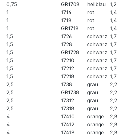
0,75
GR1708
hellblau
1,2
1
1716
rot
1,4
1
1718
rot
1,4
1
GR1718
rot
1,4
1,5
1726
schwarz
1,7
1,5
1728
schwarz
1,7
1,5
GR1728
schwarz
1,7
1,5
17210
schwarz
1,7
1,5
17212
schwarz
1,7
1,5
17218
schwarz
1,7
2,5
1738
grau
2,2
2,5
GR1738
grau
2,2
2,5
17312
grau
2,2
2,5
17318
grau
2,2
4
17410
orange
2,8
4
17412
orange
2,8
4
17418
orange
2,8