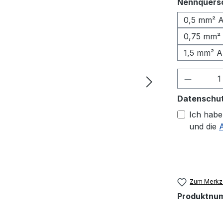
Nennquers
0,5 mm² A
0,75 mm² 
1,5 mm² A
Produkt
Datenschu
Ich habe
und die
Zum Merkze
Produktnu