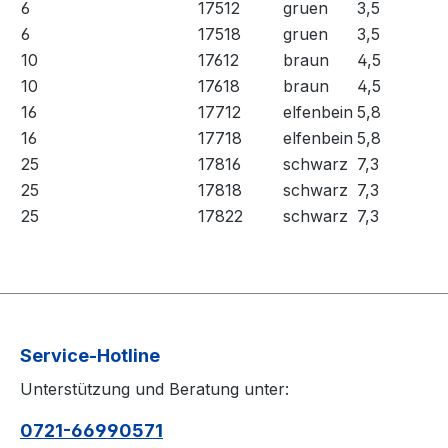
6
17512
gruen
3,5
6
17518
gruen
3,5
10
17612
braun
4,5
10
17618
braun
4,5
16
17712
elfenbein
5,8
16
17718
elfenbein
5,8
25
17816
schwarz
7,3
25
17818
schwarz
7,3
25
17822
schwarz
7,3
Service-Hotline
Unterstützung und Beratung unter:
0721-66990571