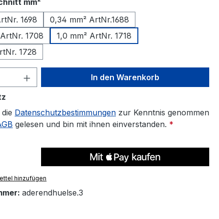
auswählen
chnitt mm²
rtNr. 1698
0,34 mm² ArtNr.1688
ArtNr. 1708
1,0 mm² ArtNr. 1718
rtNr. 1728
 Anzahl: Gib den gewünschten Wert ein 
In den Warenkorb
tz
 die
Datenschutzbestimmungen
zur Kenntnis genommen
AGB
gelesen und bin mit ihnen einverstanden.
*
ttel hinzufügen
mmer:
aderendhuelse.3