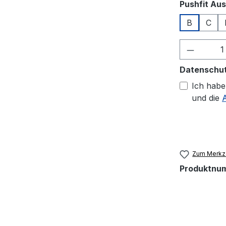
Pushfit Aus
B
C
Produkt
Datenschu
Ich habe
und die
Zum Merkze
Produktnu