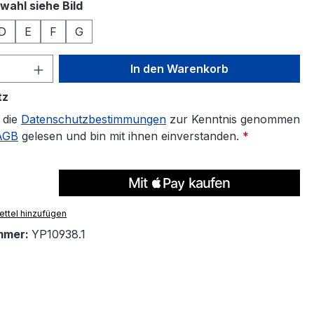
auswählen
wahl siehe Bild
D
E
F
G
 Anzahl: Gib den gewünschten Wert ein 
In den Warenkorb
tz
 die
Datenschutzbestimmungen
zur Kenntnis genommen
AGB
gelesen und bin mit ihnen einverstanden.
*
ttel hinzufügen
mmer:
YP10938.1