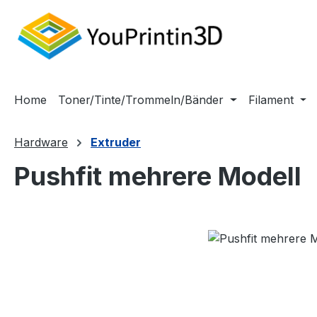
m Hauptinhalt springen
Zur Suche springen
Zur Hauptnavigation springen
Home
Toner/Tinte/Trommeln/Bänder
Filament
Hardware
Extruder
Pushfit mehrere Modell
Bildergalerie überspringen