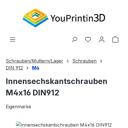
Zum Hauptinhalt springen
Du hast 0 Produ
Ware
Schrauben/Muttern/Lager
Schrauben
DIN 912
M4
Innensechskantschrauben
M4x16 DIN912
Eigenmarke
Bildergalerie überspringen