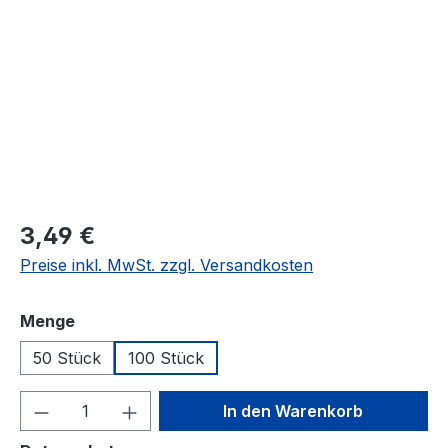
Regulärer Preis:
3,49 €
Preise inkl. MwSt. zzgl. Versandkosten
auswählen
Menge
50 Stück
100 Stück
Produkt Anzahl: Gib den gewünschten We
In den Warenkorb